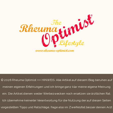
© 2026 Rheuma Optimist +++ HINWEIS: Alle Artikel auf diesem Blog beruhen auf
meinen eigenen Erfahrungen und ich bringe ganz klar meine eigene Meinung
ein. Die Artikel dienen weder Werbezwecken noch ersetzen sie ärztlichen Rat.
Ich übernehme keinerlei Verantwortung für die Nutzung der auf diesen Seiten
vorgestellten Tipps und Ratschläge, frage also im Zweifelsfall besser deinen Arzt