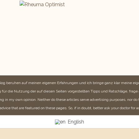
Blog beruhen auf meinen eigenen Erfahrungen und ich bringe ganz klar meine e
 für die Nutzung der auf diesen Seiten vorgestellten Tipps und Ratschläge, frage 
ng in my own opinion. Neither do these articles serve advertising purposes, nor do t
advice that are featured on these pages. So, if in doubt, better ask your doctor for a
English