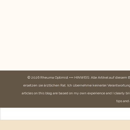
© 2026 Rheuma Optimist +++ HINWEIS: Alle Artikel auf diesem 
ersetzen sie ärztlichen Rat. Ich übernehme keinerlei Verantwortung
articles on this blog are based on my own experience and I clearly bri
tips and 