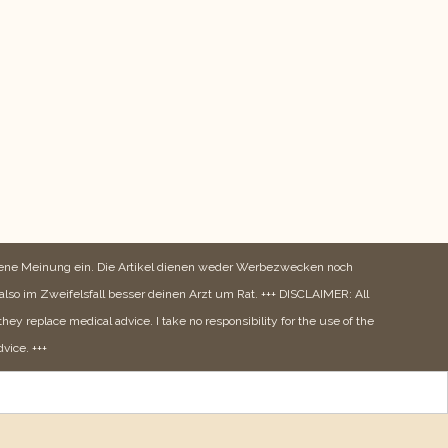
igene Meinung ein. Die Artikel dienen weder Werbezwecken noch
also im Zweifelsfall besser deinen Arzt um Rat. +++ DISCLAIMER: All
hey replace medical advice. I take no responsibility for the use of the
dvice. +++